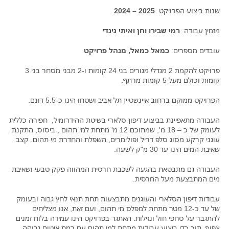
שנות ביצוע הפרויקט:
2025 – 2024
מזמין עבודה:
רמי שבירו וחן ואיתי גינדי
עובדים מספרים:
כמאל כמאל, מנהל פרויקט
פרויקט להקמת 2 מגדלי מגורים בני 24 קומות ו-2 מבני מסחר בני 3
קומות וכולם מעל 5 קומות מרתף.
הפרויקט ממוקם ברחוב איינשטיין תל אביב ושטחו הינו כ-5.5 דונם.
העבודה מתאפיינת בביצוע דיפון סלארי בשיטת ההידרומיל, חפירה כללית
לעומק של כ – 18 מ', שמתוכם 12 מ' מתחת למי תהום , ביסוס, התקנת
עוגני קרקע מסוג סלפ דריל ופולימרים, השפלת והחדרת מי תהום. קצב
שאיבת המים הינו עד 30 מ"ק לשעה.
העבודה גם מתבטאת בהגעה לשכבת חרסית המהווה פקק טבעי ושאיבת
מים המתבצעת מעל החרסית.
עבודות דיפון הסלארי והעוגנים מתבצעות תחת תנאי לחץ גבוה ובעומק
של עד כ-12 מטר מתחת למפלס מי תהום, ועם זאת, אנו מצליחים
להתגבר על סחפי חול ונזילות. האתגר בפרויקט הינו עמידה בלוח זמנים
צפוף, תוך כדי ביצוע עבודות מתחת למי תהום עם רמת איטום גבוהה,