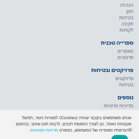
הנהלה
חזון
בטיחות
תקינה
לקוחות
ספרייה טכנית
מאמרים
סרטונים
פרויקטים ובטיחות
פרויקטים
בטיחות
נוספים
מדיניות פרטיות
תנאי שימוש
אנחנו משתמשים בקובצי עוגיות (Cookies) למטרות ניטור, תפעול
ואבטחת האתר, וכן לצורך התאמת תכנים, לרבות תוכן שיווקי, בהתאם
להעדפותיו ומאפייניו של המשתמש, כמפורט
מדיניות הפרטיות
.
כל זכויות שמורות © לחברת שיכון ובינוי. נבנה ע"י כתום
בניית אתרים
|